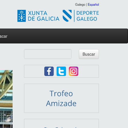
Galego |
Español
scar