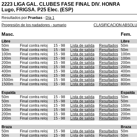
2223 LIGA GAL. CLUBES FASE FINAL DIV. HONRA
Lugo, FRIGSA. P25 Elec. (ESP)
Resultados por
Pruebas
-
Día 1
Progresión de los nadadores - sumario
CLASIFICACION ABSOL
Masc.
Fem.
Libre
Libre
50m
Final contra reloj
15 - 98
Lista de salida
Resultados
50m
50m
Final contra reloj
15 - 98
Lista de salida
Resultados
50m
100m
Final contra reloj
15 - 98
Lista de salida
Resultados
100m
100m
Final contra reloj
15 - 98
Lista de salida
Resultados
100m
200m
Final contra reloj
15 - 98
Lista de salida
Resultados
200m
200m
Final contra reloj
15 - 98
Lista de salida
Resultados
200m
400m
Final contra reloj
15 - 98
Lista de salida
Resultados
400m
400m
Final contra reloj
15 - 98
Lista de salida
Resultados
400m
1500m
Final contra reloj
15 - 98
Lista de salida
Resultados
800m
1500m
Final contra reloj
15 - 98
Lista de salida
Resultados
800m
Espalda
Espalda
50m
Final contra reloj
15 - 98
Lista de salida
Resultados
50m
50m
Final contra reloj
15 - 98
Lista de salida
Resultados
50m
100m
Final contra reloj
15 - 98
Lista de salida
Resultados
100m
100m
Final contra reloj
15 - 98
Lista de salida
Resultados
100m
200m
Final contra reloj
15 - 98
Lista de salida
Resultados
200m
200m
Final contra reloj
15 - 98
Lista de salida
Resultados
200m
Braza
Braza
50m
Final contra reloj
15 - 98
Lista de salida
Resultados
50m
50m
Final contra reloj
15 - 98
Lista de salida
Resultados
50m