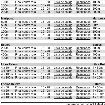
100m
Final contra reloj
15 - 98
Lista de salida
Resultados
100m
100m
Final contra reloj
15 - 98
Lista de salida
Resultados
100m
200m
Final contra reloj
15 - 98
Lista de salida
Resultados
200m
200m
Final contra reloj
15 - 98
Lista de salida
Resultados
200m
Mariposa
Mariposa
50m
Final contra reloj
15 - 98
Lista de salida
Resultados
50m
50m
Final contra reloj
15 - 98
Lista de salida
Resultados
50m
100m
Final contra reloj
15 - 98
Lista de salida
Resultados
100m
100m
Final contra reloj
15 - 98
Lista de salida
Resultados
100m
200m
Final contra reloj
15 - 98
Lista de salida
Resultados
200m
200m
Final contra reloj
15 - 98
Lista de salida
Resultados
200m
Estilos
Estilos
200m
Final contra reloj
15 - 98
Lista de salida
Resultados
200m
200m
Final contra reloj
15 - 98
Lista de salida
Resultados
200m
400m
Final contra reloj
15 - 98
Lista de salida
Resultados
400m
400m
Final contra reloj
15 - 98
Lista de salida
Resultados
400m
Libre Relevo
Libre Re
4 x 50m
Final contra reloj
15 - 98
Lista de salida
Resultados
4 x 50m
4 x 50m
Final contra reloj
15 - 98
Lista de salida
Resultados
4 x 50m
4 x 100m
Final contra reloj
13 - 98
Lista de salida
Resultados
4 x 100m
4 x 100m
Final contra reloj
13 - 98
Lista de salida
Resultados
4 x 100m
Estilos Relevo
Estilos R
4 x 50m
Final contra reloj
15 - 98
Lista de salida
Resultados
4 x 50m
4 x 50m
Final contra reloj
15 - 98
Lista de salida
Resultados
4 x 50m
4 x 100m
Final contra reloj
15 - 98
Lista de salida
Resultados
4 x 100m
4 x 100m
Final contra reloj
15 - 98
Lista de salida
Resultados
4 x 100m
generado por SPLASH Meet 